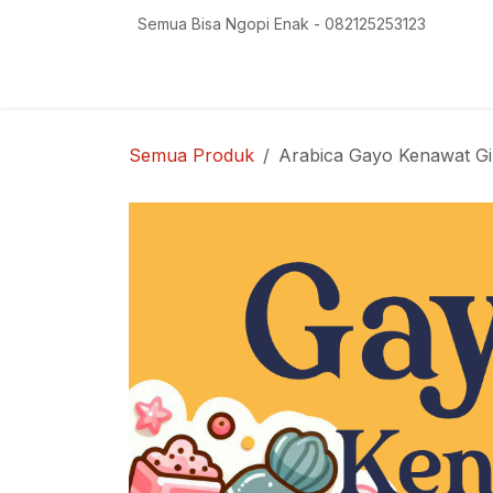
Skip ke Konten
Semua Bisa Ngopi Enak - 082125253123
Beranda
Toko
Tips Usaha
Resep Sed
Semua Produk
Arabica Gayo Kenawat Gi