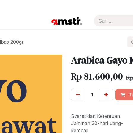
uh
About Us
Pricelist
lbas 200gr
Arabica Gayo 
Rp
81.600,00
R
Ta
Syarat dan Ketentuan
Jaminan 30-hari uang-
kembali